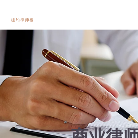
陈律师
纽约律师楼
商业律