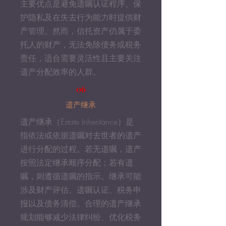
主要优点是避免遗嘱认证程序、保
护隐私及在失去行为能力时提供财
产管理。然而，信托资产仍属于委
托人的财产，无法免除债务或税务
责任，适合需要灵活性且主要关注
遗产分配效率的人群。
06
遗产继承
遗产继承（Estate Inheritance）是
指依法或依据遗嘱对去世者的遗产
进行分配的过程。若无遗嘱，遗产
按照法定继承顺序分配；若有遗
嘱，则遵循遗嘱的指示。继承可能
涉及财产评估、遗嘱认证、税务申
报以及债务清偿。合理的遗产继承
规划能够减少法律纠纷、优化税务