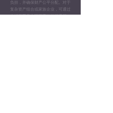
负担，并确保财产公平分配。对于
复杂资产组合或家族企业，可通过
信托等工具实现更高效的继承管
理。
09
不可撤销信托
不可撤销信托（Irrevocable Trust）
是指一旦设立，委托人无法随意修
改、终止或撤销的信托。这种信托
将资产从委托人名下移除，从而实
现资产保护、税务优化以及财富传
承等目标。不可撤销信托可用于减
少遗产税、保护资产免受债权人追
索，以及确保长期为受益人提供财
务支持。由于限制较多且设计复
杂，不可撤销信托通常需要在专业