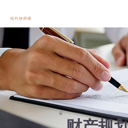
陈律师
纽约律师楼
财产规