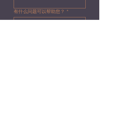
有什么问题可以帮助您？
*
提交
© 2025 by Faran.com 法然纽约律师楼