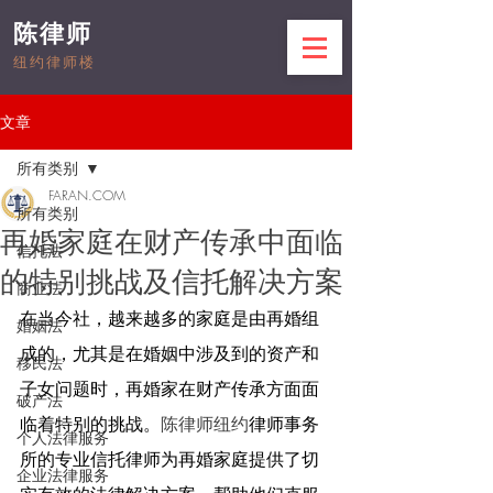
陈律师
纽约律师楼
文章
所有类别
FARAN.COM
所有类别
再婚家庭在财产传承中面临
信托法
的特别挑战及信托解决方案
商业法
在当今社，越来越多的家庭是由再婚组
婚姻法
成的，尤其是在婚姻中涉及到的资产和
移民法
子女问题时，再婚家在财产传承方面面
破产法
临着特别的挑战。
陈律师纽约
律师事务
个人法律服务
所的专业信托律师为再婚家庭提供了切
企业法律服务