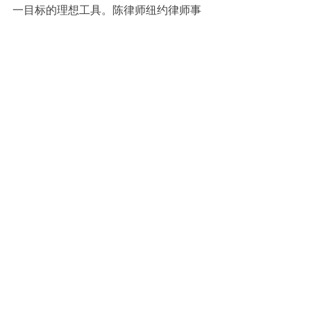
一目标的理想工具。
陈律师纽约
律师事
务所的专业信托律师将通过量身定制的
信托方案，帮助您解决财产传承中的挑
战，确保您的资产得到保护并按照您的
意愿顺利传承。
婚姻法
信托法
相關文章
查看全部